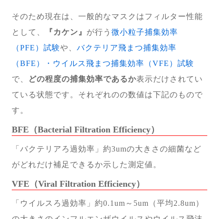
そのため現在は、一般的なマスクはフィルター性能
として、
『カケン』
が行う
微小粒子捕集効率
（PFE）試験
や、
バクテリア飛まつ捕集効率
（BFE）・ウイルス飛まつ捕集効率（VFE）試験
で、
どの程度の捕集効率であるか
表示だけされてい
ている状態です。それぞれのの数値は下記のもので
す。
BFE（Bacterial Filtration Efficiency）
「バクテリアろ過効率」約3umの大きさの細菌など
がどれだけ補足できるか示した測定値。
VFE（Viral Filtration Efficiency）
「ウイルスろ過効率」約0.1um～5um（平均2.8um）
の大きさのインフルエンザウイルスやウイルス飛沫