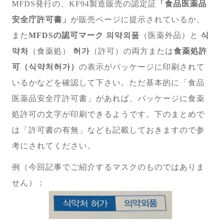
MFDS発行の、KF94製造販売の認定証
「食品医薬品
安全庁許可書」
が販売ページに提示されているか、
また
MFDSの認可マーク 의약외품
（医薬外品）と
식
약처
（食薬処）
허가
（許可）の両方または
食薬処許
可（식약처허가）
の表示がパッケージに印刷されて
いるかなどを確認して下さい。ただ基本的に「食品
医薬品安全庁許可書」があれば、パッケージに食薬
処許可の文字が印刷できるようです。下のまとめで
は「許可書の有無」なども記載しておきますので参
考にされてください。
例（今回記事でご紹介するマスクのものではありま
せん）：