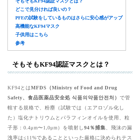
そもそもKF94認証マスクとは？
どこで見分ければ良いの？
PFEの試験をしているものはさらに安心感がアップ
高機能なKF94マスク
子供用はこちら
参考
そもそもKF94認証マスクとは？
KF94とは
MFDS（Ministry of Food and Drug
Safety、食品医薬品安全処 식품의약품안전처）
で管
轄する規格で、粉塵（試験では（エアロゾル化し
た）塩化ナトリウムとパラフィンオイルを使用、粒
子形：0.4μm〜1,0μm）を噴射し
94％捕集
、飛沫の漏
洩率は≤11%であることといった厳格に決められテス