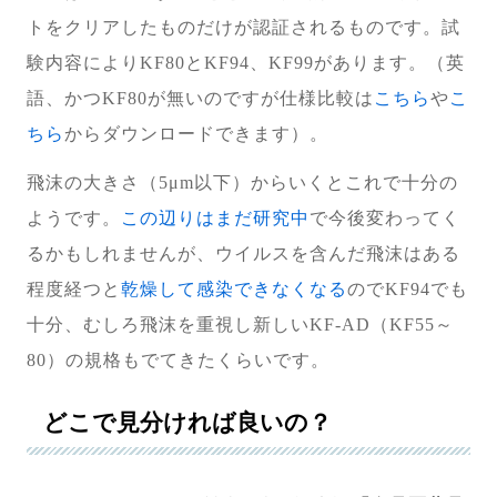
トをクリアしたものだけが認証されるものです。試
験内容によりKF80とKF94、KF99があります。（英
語、かつKF80が無いのですが仕様比較は
こちら
や
こ
ちら
からダウンロードできます）。
飛沫の大きさ（5μm以下）からいくとこれで十分の
ようです。
この辺りはまだ研究中
で今後変わってく
るかもしれませんが、ウイルスを含んだ飛沫はある
程度経つと
乾燥して感染できなくなる
のでKF94でも
十分、むしろ飛沫を重視し新しいKF-AD（KF55～
80）の規格もでてきたくらいです。
どこで見分ければ良いの？