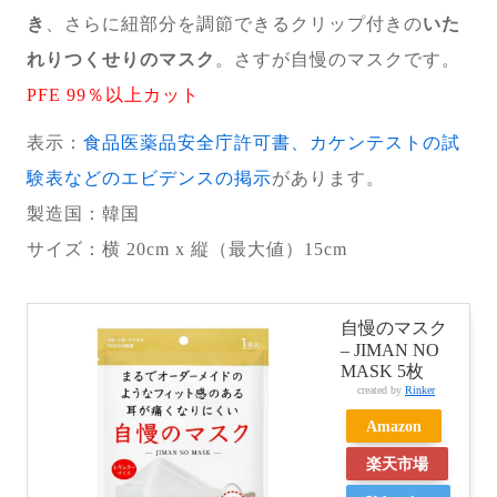
き
、さらに紐部分を調節できるクリップ付きの
いた
れりつくせりのマスク
。さすが自慢のマスクです。
PFE 99％以上カット
表示：
食品医薬品安全庁許可書、カケンテストの試
験表などのエビデンスの掲示
があります。
製造国
：韓国
サイズ：横 20cm x 縦（最大値）15cm
自慢のマスク
– JIMAN NO
MASK 5枚
created by
Rinker
Amazon
楽天市場