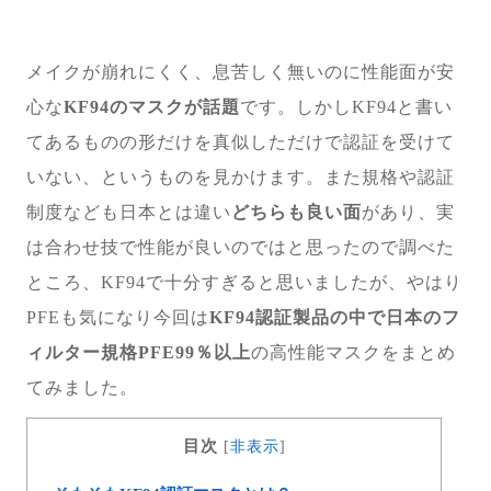
メイクが崩れにくく、息苦しく無いのに性能面が安
心な
KF94のマスクが話題
です。しかしKF94と書い
てあるものの形だけを真似しただけで認証を受けて
いない、というものを見かけます。また規格や認証
制度なども日本とは違い
どちらも良い面
があり、実
は合わせ技で性能が良いのではと思ったので調べた
ところ、KF94で十分すぎると思いましたが、やはり
PFEも気になり今回は
KF94認証製品の中で日本のフ
ィルター規格PFE99％以上
の高性能マスクをまとめ
てみました。
目次
[
非表示
]