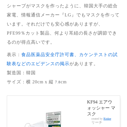
シャープがマスクを作ったように、韓国大手の総合
家電、情報通信メーカー『LG』でもマスクを作って
います。それだけでも安心感がありますが、
PFE99％カット製品、何より耳紐の長さが調節でき
るのが得点高いです。
表示：
食品医薬品安全庁許可書、カケンテストの試
験表などのエビデンスの掲示
があります。
製造国
：韓国
サイズ：横 20cm x 縦
cm
7.8
KF94 エアウ
ォッシャー マ
スク
created by
Rinker
リーチ